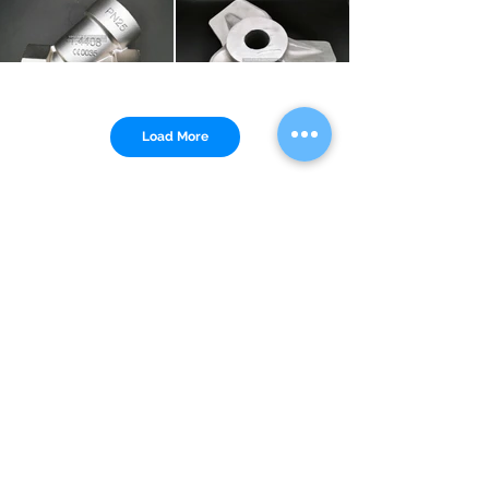
Load More
ZITIEREN
DIENSTLEISTUNGEN
Feinguss
(Wachsausschmelzverfahren)
CNC-Präzisionsbearbeitung
Oberflächenbehandlung
ARBEITEN