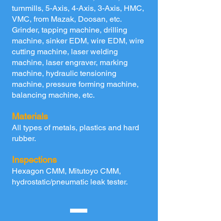
turnmills, 5-Axis, 4-Axis, 3-Axis, HMC,
VMC, from Mazak, Doosan, etc.
G
rinder, tapping machine, drilling
machine, sinker EDM, wire EDM, wire
cutting machine, laser welding
machine, laser engraver, marking
machine, hydraulic tensioning
machine, pressure forming machine,
balancing machine, etc.
Materials
All types of metals, plastics and hard
rubber.
Inspections
Hexagon CMM, Mitutoyo CMM,
hydrostatic/pneumatic leak tester.