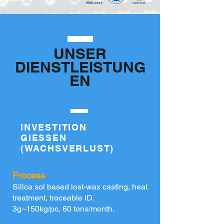
UNSER
DIENSTLEISTUNG
EN
INVESTITION
GIESSEN
(WACHSVERLUST)
Process
Silica sol based lost-wax casting, heat
treatment, traceable ID.
3g~150kg/pc, 60 tons/month.