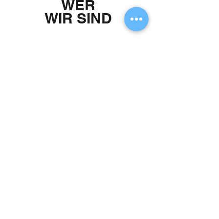
WER
WIR SIND
Vor 30 Jahren einer der Pioniere in
der Guss-, Bearbeitungs- und
Polierindustrie in China. Jahre der
Entwicklung haben uns Tonnen von
wertvollen Erfahrungen und Talenten,
erstklassigen Ruf bei unseren
Kunden, Anbietern und sogar
Konkurrenten und gut ausgebaute
Qualitätsverbindungen in der
Branche eingebracht Industrie. Wir
glauben, dass Kundenorientierung,
Eigeninitiative und
Aufgeschlossenheit mit einer
langfristigen Vision in die Zukunft die