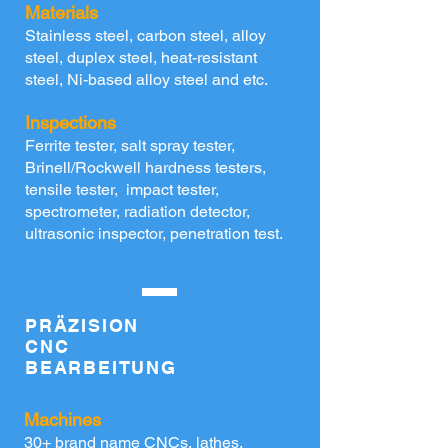
Materials
Stainless steel, carbon steel, alloy
steel, duplex steel, heat-resistant
steel, Ni-based alloy steel and etc.
Inspections
Ferrite tester, salt spray tester,
Brinell/Rockwell hardness testers,
tensile tester, impact tester,
spectrometer, radiation detector,
ultrasonic inspector, penetration test.
PRÄZISION
CNC
BEARBEITUNG
Machines
30+ brand name CNCs, lathes,