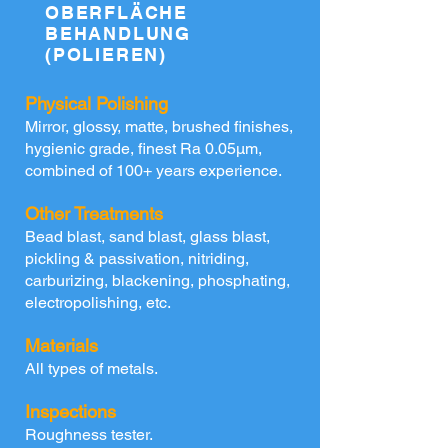
OBERFLÄCHE
BEHANDLUNG
(POLIEREN)
Physical Polishing
Mirror, glossy, matte, brushed finishes,
hygienic grade, finest Ra 0.05µm,
combined of 100+ years experience.
Other Treatments
Bead blast, sand blast, glass blast,
pickling & passivation, nitriding,
carburizing, blackening, phosphating
​,
electropolishing, etc.
Materials
All types of metals.
Inspections
Roughness tester.