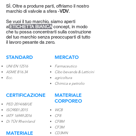
SÌ. Oltre a produrre parti, offriamo il nostro
marchio di valvole a sfera -
VDV
.
Se vuoi il tuo marchio, siamo aperti
al
ETICHETTA BIANCA
concept, in modo
che tu possa concentrarti sulla costruzione
del tuo marchio senza preoccuparti di tutto
il lavoro pesante da zero.
STANDARD
MERCATO
UNI EN 12516
Farmaceutico
ASME B16.34
Cibo bevanda &
Latticini
​Ecc.
agricoltura
Chimica e petrolio
CERTIFICAZIONE
MATERIALE
CORPOREO
PED 2014/68/UE
ISO9001:2015
WCB
IATF 16949:2016
CF8
Di TÜV Rheinland
CF8M
CF3M
MATERIALE
CD3MN