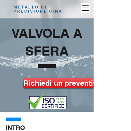
METALLO DI
PRECISIONE CINA
VALVOLA A
SFERA
Richiedi un preventivo
INTRO