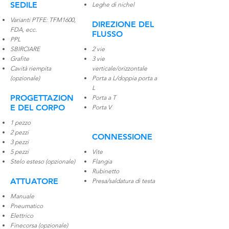
SEDILE
Leghe di nichel
Varianti PTFE: T
FM1600,
DIREZIONE DEL
FDA, ecc.
FLUSSO
PPL
SBIRCIARE
2 vie
Grafite
3 vie
Cavità riempita
verticale/orizzontale
(opzionale)
Porta a L/doppia porta a
L
PROGETTAZION
Porta a T
E DEL CORPO
Porta V
1 pezzo
2 pezzi
CONNESSIONE
3 pezzi
5 pezzi
Vite
Stelo esteso​​ (opzionale)
Flangia
Rubinetto
ATTUATORE
Presa/saldatura di testa
Manuale
Pneumatico
Elettrico
Finecorsa (opzionale)